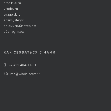
hroniki-ai.ru
vendev.ru
evagerdt.ru
altaimystery.ru
альпийскийветер.рф
абв-групп.рф
КАК СВЯЗАТЬСЯ С НАМИ
+7 499 404-11-01
info@whois-center.ru