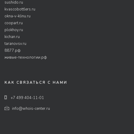
sushido.ru
kvascobottlers.ru
okna-v-klinu.ru
coopart.ru
plokhoy.ru
kichan.ru
taranovsv.ru
8877.рф
живые-технологии.рф
КАК СВЯЗАТЬСЯ С НАМИ
+7 499 404-11-01
info@whois-center.ru