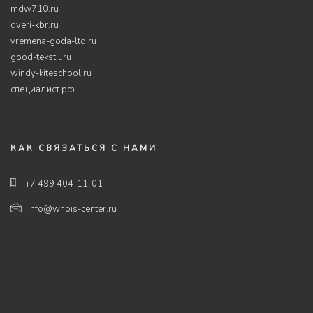
mdw710.ru
dveri-kbr.ru
vremena-goda-ltd.ru
good-tekstil.ru
windy-kiteschool.ru
специалист.рф
КАК СВЯЗАТЬСЯ С НАМИ
+7 499 404-11-01
info@whois-center.ru