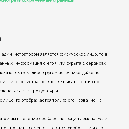
смотреть сохранённые страницы
а
 администратором является физическое лицо, то в
анных" информация о его ФИО скрыта в сервисах
можно в каком-либо другом источнике, даже по
физ.лице регистратор вправе выдать только по
следствия или прокуратуры.
 лицо, то отображается только его название на
ном им в течение срока регистрации домена. Если
 не продлить, домен становится свободным и его