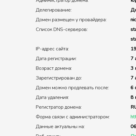
Администратор домена:
юр
Делегирование:
До
Домен размещен у провайдера:
nic
Список DNS-серверов:
st
st
IP-адрес сайта:
19
Дата регистрации:
7 
Возраст домена:
3 
Зарегистрирован до:
7 
Домен можно продлевать после:
6 
Дата удаления:
8 
Регистратор домена:
R
Форма связи с администратором:
ht
Данные актуальны на:
06