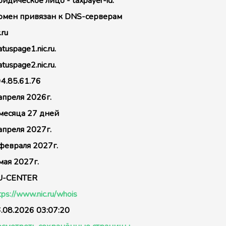
идическое лицо - taxpayer-id:
мен привязан к DNS-серверам
.ru
atuspage1.nic.ru.
atuspage2.nic.ru.
4.85.61.76
апреля 2026г.
месяца 27 дней
апреля 2027г.
февраля 2027г.
мая 2027г.
U-CENTER
tps://www.nic.ru/whois
.08.2026 03:07:20