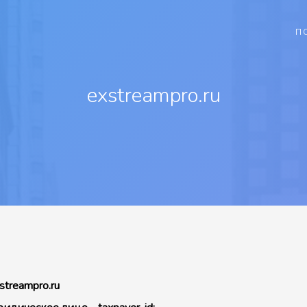
П
exstreampro.ru
streampro.ru