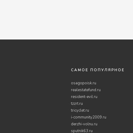
САМОЕ ПОПУЛЯРНОЕ
osagopoisk.ru
realestatefund.ru
resident-evil.ru
tzzrt.ru
tricyclet.ru
i-community2009.ru
derzhi-volnu.ru
sputnik63.ru