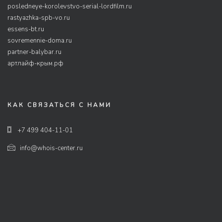
posledneye-korolevstvo-serial-lordfilm.ru
rastyazhka-spb-vo.ru
essens-bt.ru
sovremennie-doma.ru
partner-balybar.ru
артлайф-крым.рф
КАК СВЯЗАТЬСЯ С НАМИ
+7 499 404-11-01
info@whois-center.ru