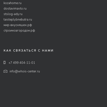
kozahome.ru
dostavimavto.ru
stslog-ady.ru
taisteplybnebutra.ru
мир-вкусняшек.рф
строимзагородом.рф
КАК СВЯЗАТЬСЯ С НАМИ
+7 499 404-11-01
info@whois-center.ru