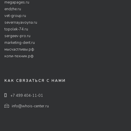
megapages.ru
endzhe.ru
vet-group.ru
severnayavoyna.ru
topolek-74.ru
sergeev-pro.ru
marketing-dent.ru
мысчастливы.рф
копи-техник.рф
КАК СВЯЗАТЬСЯ С НАМИ
+7 499 404-11-01
info@whois-center.ru