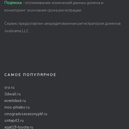
Подписка
- отслеживание изменений данных домена и
мониторинг окончания срока регистрации.
Сервис предоставлен аккредитованным регистратором доменов
Axelname LLC
САМОЕ ПОПУЛЯРНОЕ
sro.ru
3dwall.ru
eventdesk.ru
mos-phlebo.ru
vinogradvsesezonypkf.ru
sintep43.ru
agat19-toyota.ru