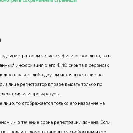
смотреть сохранённые страницы
а
 администратором является физическое лицо, то в
анных" информация о его ФИО скрыта в сервисах
можно в каком-либо другом источнике, даже по
физ.лице регистратор вправе выдать только по
следствия или прокуратуры.
 лицо, то отображается только его название на
ном им в течение срока регистрации домена. Если
 не продлить, домен становится свободным и его