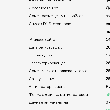
Администратор домена:
фи
Делегирование:
До
Домен размещен у провайдера:
ns
Список DNS-серверов:
em
ma
IP-адрес сайта:
14
Дата регистрации:
28
Возраст домена:
17
Зарегистрирован до:
28
Домен можно продлевать после:
29
Дата удаления:
29
Регистратор домена:
R
Форма связи с администратором:
ht
Данные актуальны на:
07