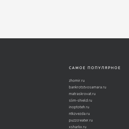
САМОЕ ПОПУЛЯРНОЕ
zhomir.ru
bankrotstvosamara.ru
matraskrovat.ru
slim-shield.ru
inoptoteh.ru
ntkzvezda.ru
puzzcreater.ru
xsharkx.ru