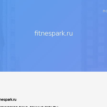
П
fitnespark.ru
tnespark.ru