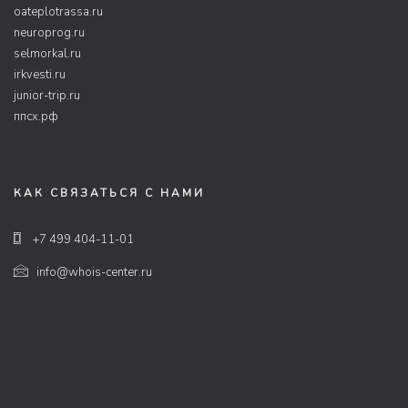
oateplotrassa.ru
neuroprog.ru
selmorkal.ru
irkvesti.ru
junior-trip.ru
ппсх.рф
КАК СВЯЗАТЬСЯ С НАМИ
+7 499 404-11-01
info@whois-center.ru