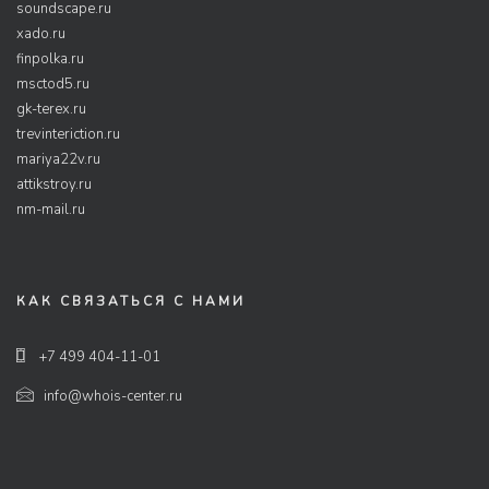
soundscape.ru
xado.ru
finpolka.ru
msctod5.ru
gk-terex.ru
trevinteriction.ru
mariya22v.ru
attikstroy.ru
nm-mail.ru
КАК СВЯЗАТЬСЯ С НАМИ
+7 499 404-11-01
info@whois-center.ru