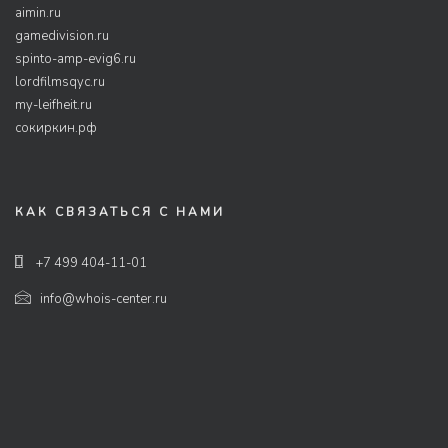
aimin.ru
gamedivision.ru
spinto-amp-evig6.ru
lordfilmsqyc.ru
my-leifheit.ru
сокиркин.рф
КАК СВЯЗАТЬСЯ С НАМИ
+7 499 404-11-01
info@whois-center.ru