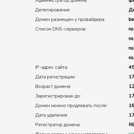
Администратор домена:
фи
Делегирование:
До
Домен размещен у провайдера:
be
Список DNS-серверов:
ns
ns
ns
ns
IP-адрес сайта:
45
Дата регистрации:
17
Возраст домена:
12
Зарегистрирован до:
17
Домен можно продлевать после:
16
Дата удаления:
17
Регистратор домена:
R