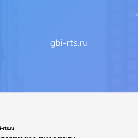
П
gbi-rts.ru
i-rts.ru