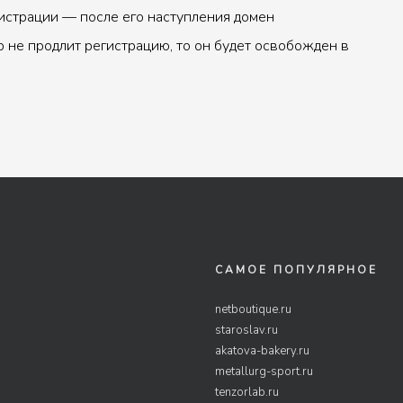
истрации — после его наступления домен
р не продлит регистрацию, то он будет освобожден в
САМОЕ ПОПУЛЯРНОЕ
netboutique.ru
staroslav.ru
akatova-bakery.ru
metallurg-sport.ru
tenzorlab.ru