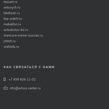
tessart.ru
antoxych.ru
telefacer.ru
top-watch.ru
mebelfon.ru
avtodoctor-kiz.ru
manicure-online-courses.ru
jstech.ru
welledu.ru
КАК СВЯЗАТЬСЯ С НАМИ
+7 499 404-11-01
info@whois-center.ru