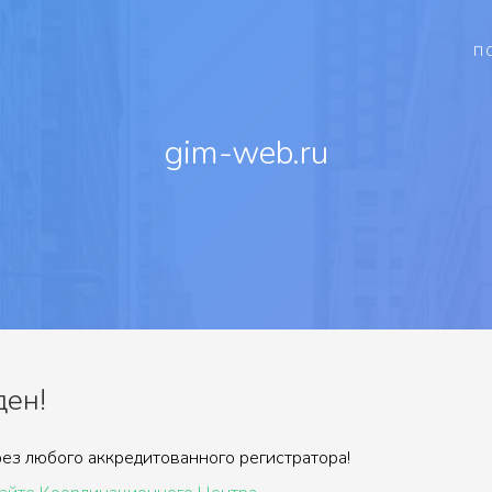
П
gim-web.ru
ден!
ез любого аккредитованного регистратора!