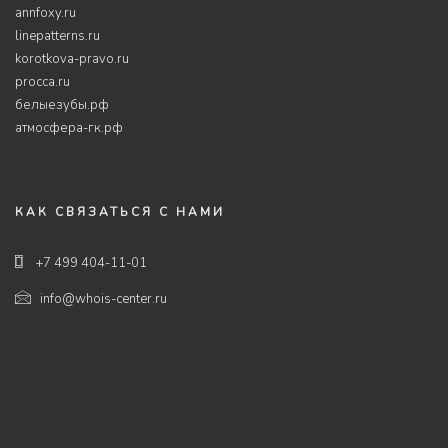
annfoxy.ru
linepatterns.ru
korotkova-pravo.ru
procca.ru
белыезубы.рф
атмосфера-гк.рф
КАК СВЯЗАТЬСЯ С НАМИ
+7 499 404-11-01
info@whois-center.ru