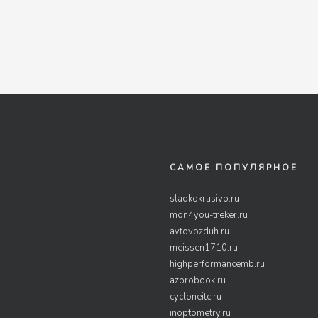
САМОЕ ПОПУЛЯРНОЕ
sladkokrasivo.ru
mon4you-treker.ru
avtovozduh.ru
meissen1710.ru
highperformancemb.ru
azprobook.ru
cycloneitc.ru
inoptometry.ru