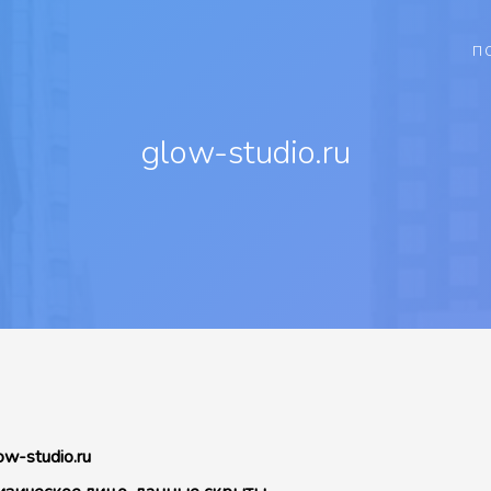
П
glow-studio.ru
ow-studio.ru