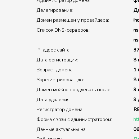
Администратор домена:
фи
Делегирование:
До
Домен размещен у провайдера:
ihc
Список DNS-серверов:
ns1
ns2
IP-адрес сайта:
37
Дата регистрации:
8 
Возраст домена:
1 
Зарегистрирован до:
8 
Домен можно продлевать после:
9 
Дата удаления:
9 
Регистратор домена:
R
Форма связи с администратором:
ht
Данные актуальны на:
06