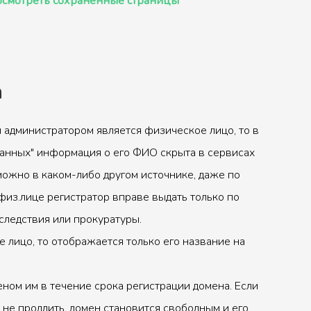
смотреть сохранённые страницы
а
 администратором является физическое лицо, то в
анных" информация о его ФИО скрыта в сервисах
можно в каком-либо другом источнике, даже по
физ.лице регистратор вправе выдать только по
следствия или прокуратуры.
 лицо, то отображается только его название на
ном им в течение срока регистрации домена. Если
 не продлить, домен становится свободным и его