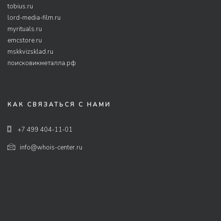
tobius.ru
lord-media-film.ru
myrituals.ru
emcstore.ru
mskkvizsklad.ru
поисковикметалла.рф
КАК СВЯЗАТЬСЯ С НАМИ
+7 499 404-11-01
info@whois-center.ru