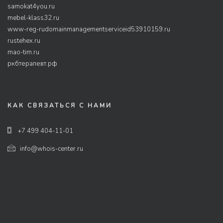
samokat4you.ru
mebel-klass32.ru
www-reg-rudomainmanagementserviceid53910159.ru
rustehex.ru
mao-tim.ru
ркбтерапевт.рф
КАК СВЯЗАТЬСЯ С НАМИ
+7 499 404-11-01
info@whois-center.ru