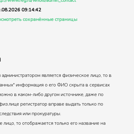
tp://www.reg.ru/whois/admin_contact
.08.2026 09:14:42
смотреть сохранённые страницы
а
 администратором является физическое лицо, то в
анных" информация о его ФИО скрыта в сервисах
можно в каком-либо другом источнике, даже по
физ.лице регистратор вправе выдать только по
следствия или прокуратуры.
 лицо, то отображается только его название на