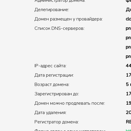
Администратор домена:
фи
Делегирование:
До
Домен размещен у провайдера:
cl
Список DNS-серверов:
pn
pn
pn
pn
IP-адрес сайта:
44
Дата регистрации:
17
Возраст домена:
5 
Зарегистрирован до:
17
Домен можно продлевать после:
19
Дата удаления:
20
Регистратор домена:
R