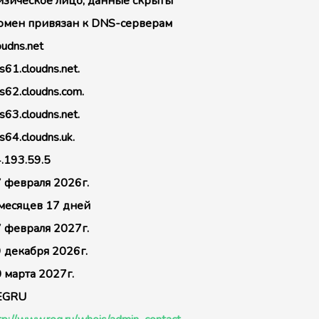
зическое лицо, данные скрыты
мен привязан к DNS-серверам
oudns.net
s61.cloudns.net.
s62.cloudns.com.
s63.cloudns.net.
s64.cloudns.uk.
.193.59.5
 февраля 2026г.
месяцев 17 дней
 февраля 2027г.
 декабря 2026г.
 марта 2027г.
EGRU