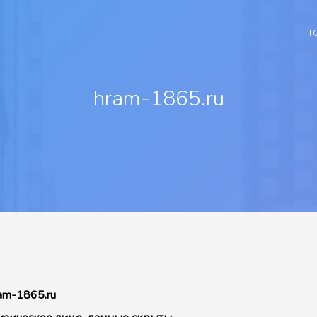
П
hram-1865.ru
am-1865.ru