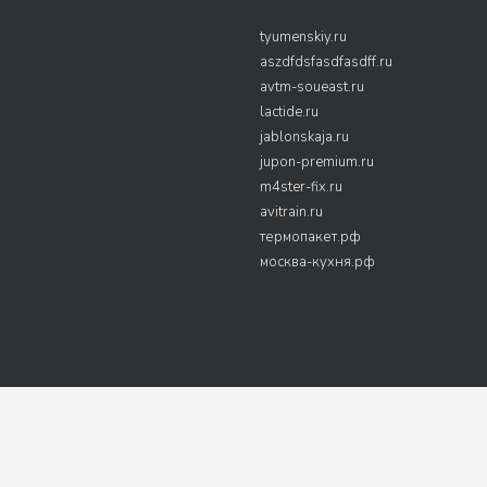
tyumenskiy.ru
aszdfdsfasdfasdff.ru
avtm-soueast.ru
lactide.ru
jablonskaja.ru
jupon-premium.ru
m4ster-fix.ru
avitrain.ru
термопакет.рф
москва-кухня.рф