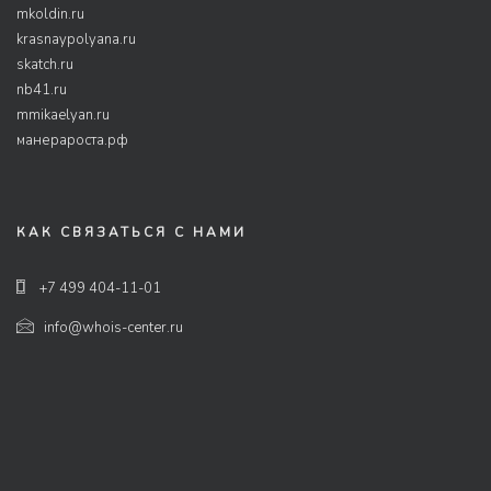
mkoldin.ru
krasnaypolyana.ru
skatch.ru
nb41.ru
mmikaelyan.ru
манерароста.рф
КАК СВЯЗАТЬСЯ С НАМИ
+7 499 404-11-01
info@whois-center.ru