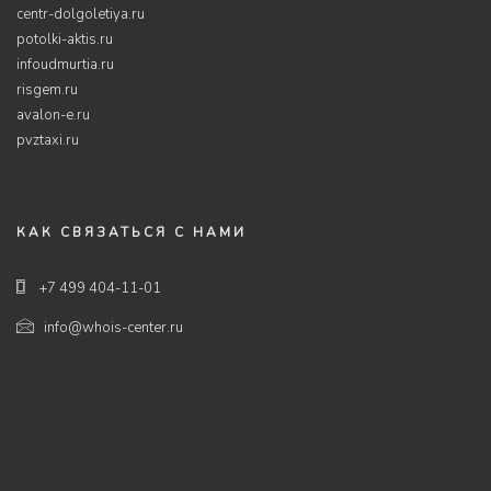
centr-dolgoletiya.ru
potolki-aktis.ru
infoudmurtia.ru
risgem.ru
avalon-e.ru
pvztaxi.ru
КАК СВЯЗАТЬСЯ С НАМИ
+7 499 404-11-01
info@whois-center.ru