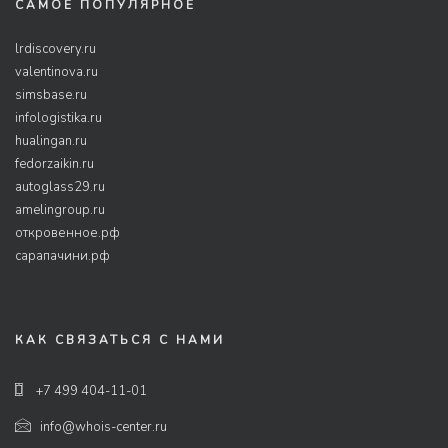
САМОЕ ПОПУЛЯРНОЕ
lrdiscovery.ru
valentinova.ru
simsbase.ru
infologistika.ru
hualingan.ru
fedorzaikin.ru
autoglass29.ru
amelingroup.ru
откровенное.рф
сарапачини.рф
КАК СВЯЗАТЬСЯ С НАМИ
+7 499 404-11-01
info@whois-center.ru