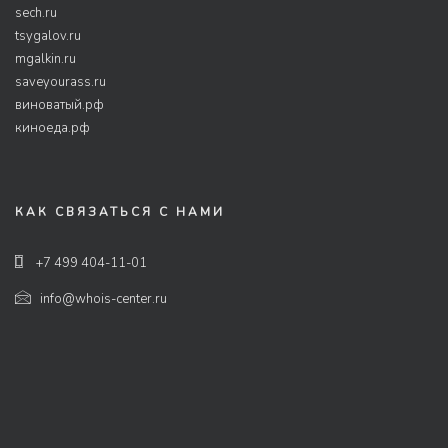
sech.ru
tsygalov.ru
mgalkin.ru
saveyourass.ru
виноватый.рф
киноеда.рф
КАК СВЯЗАТЬСЯ С НАМИ
+7 499 404-11-01
info@whois-center.ru