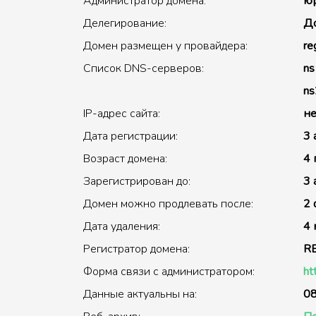
Администратор домена:
юр
Делегирование:
До
Домен размещен у провайдера:
re
Список DNS-серверов:
ns
ns
IP-адрес сайта:
не
Дата регистрации:
3 
Возраст домена:
4 
Зарегистрирован до:
3 
Домен можно продлевать после:
2 
Дата удаления:
4 
Регистратор домена:
R
Форма связи с администратором:
ht
Данные актуальны на:
08