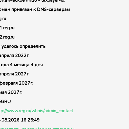
идическое лицо - taxpayer-id:
мен привязан к DNS-серверам
g.ru
1.reg.ru.
2.reg.ru.
 удалось определить
апреля 2022г.
года 4 месяца 4 дня
апреля 2027г.
февраля 2027г.
мая 2027г.
EGRU
tp://www.reg.ru/whois/admin_contact
.08.2026 16:25:49