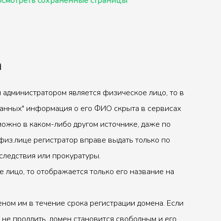
смотреть сохранённые страницы
а
 администратором является физическое лицо, то в
анных" информация о его ФИО скрыта в сервисах
можно в каком-либо другом источнике, даже по
физ.лице регистратор вправе выдать только по
следствия или прокуратуры.
 лицо, то отображается только его название на
ном им в течение срока регистрации домена. Если
 не продлить, домен становится свободным и его