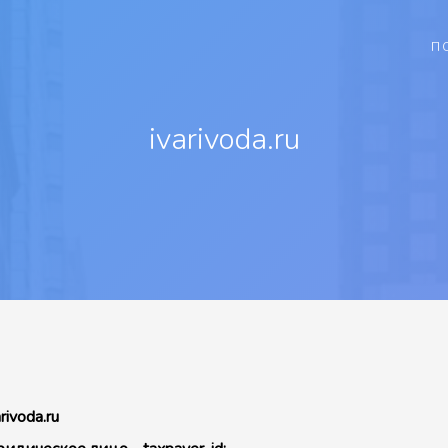
П
ivarivoda.ru
arivoda.ru