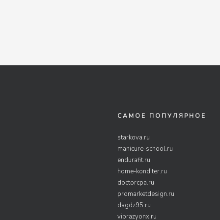
САМОЕ ПОПУЛЯРНОЕ
starkova.ru
manicure-school.ru
endurafit.ru
home-konditer.ru
doctorcpa.ru
promarketdesign.ru
dagdz95.ru
vibrazyonx.ru