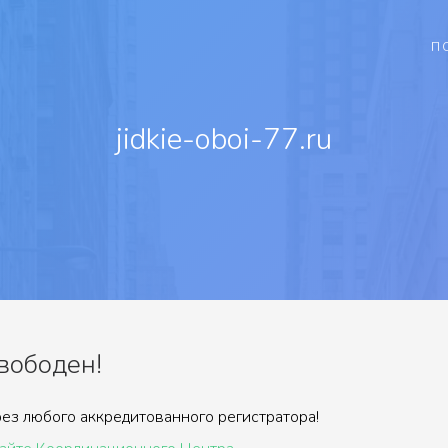
П
jidkie-oboi-77.ru
свободен!
ез любого аккредитованного регистратора!