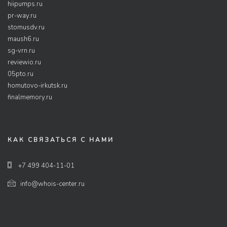
hiipumps.ru
pr-way.ru
stomusdv.ru
maush6.ru
sg-vrn.ru
reviewio.ru
05pto.ru
homutovo-irkutsk.ru
finalmemory.ru
КАК СВЯЗАТЬСЯ С НАМИ
+7 499 404-11-01
info@whois-center.ru