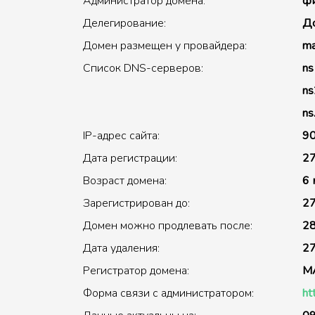
Администратор домена:
фи
Делегирование:
До
Домен размещен у провайдера:
ma
Список DNS-серверов:
ns
ns
ns
IP-адрес сайта:
90
Дата регистрации:
27
Возраст домена:
6 
Зарегистрирован до:
27
Домен можно продлевать после:
28
Дата удаления:
27
Регистратор домена:
M
Форма связи с администратором:
ht