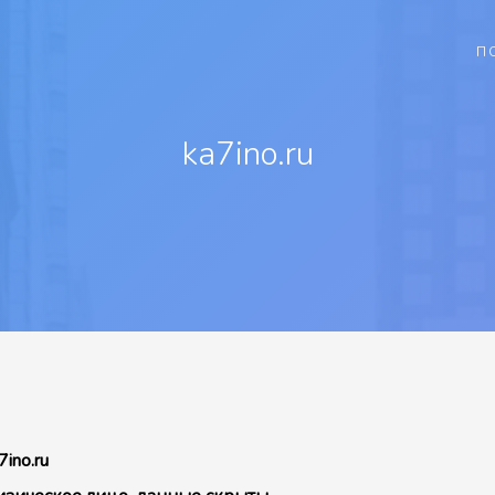
П
ka7ino.ru
7ino.ru