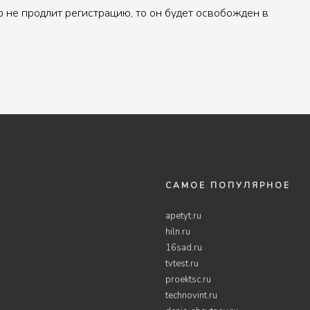
р не продлит регистрацию, то он будет освобожден в
САМОЕ ПОПУЛЯРНОЕ
apetyt.ru
hiln.ru
16sad.ru
tvtest.ru
proektsc.ru
technovint.ru