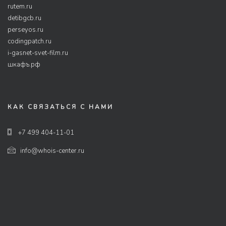
rutem.ru
detibgcb.ru
perseyos.ru
codingpatch.ru
i-gasnet-svet-film.ru
шкафъ.рф
КАК СВЯЗАТЬСЯ С НАМИ
+7 499 404-11-01
info@whois-center.ru