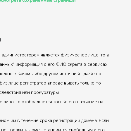
смотреть сохранённые страницы
а
 администратором является физическое лицо, то в
анных" информация о его ФИО скрыта в сервисах
можно в каком-либо другом источнике, даже по
физ.лице регистратор вправе выдать только по
следствия или прокуратуры.
 лицо, то отображается только его название на
ном им в течение срока регистрации домена. Если
 не продлить, домен становится свободным и его