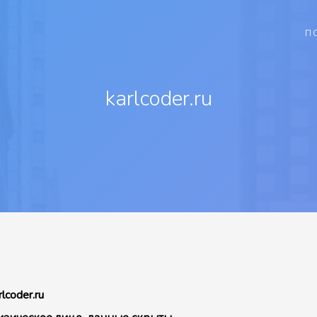
П
karlcoder.ru
rlcoder.ru