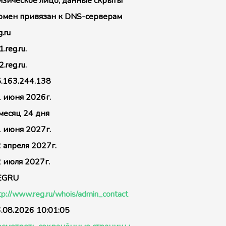
зическое лицо, данные скрыты
мен привязан к DNS-серверам
g.ru
1.reg.ru.
2.reg.ru.
.163.244.138
 июня 2026г.
месяц 24 дня
 июня 2027г.
 апреля 2027г.
 июля 2027г.
EGRU
tp://www.reg.ru/whois/admin_contact
.08.2026 10:01:05