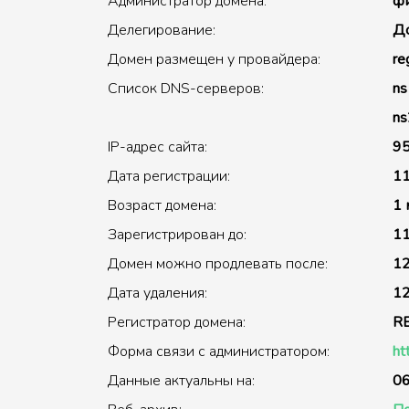
Администратор домена:
фи
Делегирование:
До
Домен размещен у провайдера:
re
Список DNS-серверов:
ns
ns
IP-адрес сайта:
95
Дата регистрации:
11
Возраст домена:
1 
Зарегистрирован до:
11
Домен можно продлевать после:
12
Дата удаления:
12
Регистратор домена:
R
Форма связи с администратором:
ht
Данные актуальны на:
06