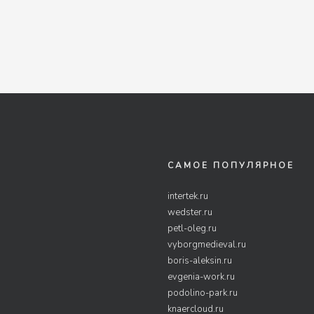
САМОЕ ПОПУЛЯРНОЕ
intertek.ru
wedster.ru
petl-oleg.ru
vyborgmedieval.ru
boris-aleksin.ru
evgenia-work.ru
podolino-park.ru
knaercloud.ru