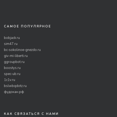
САМОЕ ПОПУЛЯРНОЕ
bobjack.ru
sim47.ru
bc-sokolinoe-gnezdo.ru
giv-mi-liberti.ru
ggroupbot.ru
boostys.ru
spec-ub.ru
1c1v.ru
bslwbqdotz.ru
фудокан.рф
КАК СВЯЗАТЬСЯ С НАМИ