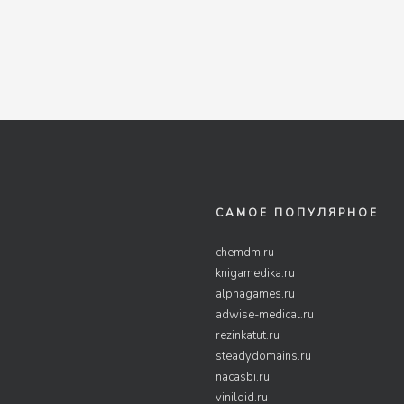
САМОЕ ПОПУЛЯРНОЕ
chemdm.ru
knigamedika.ru
alphagames.ru
adwise-medical.ru
rezinkatut.ru
steadydomains.ru
nacasbi.ru
viniloid.ru