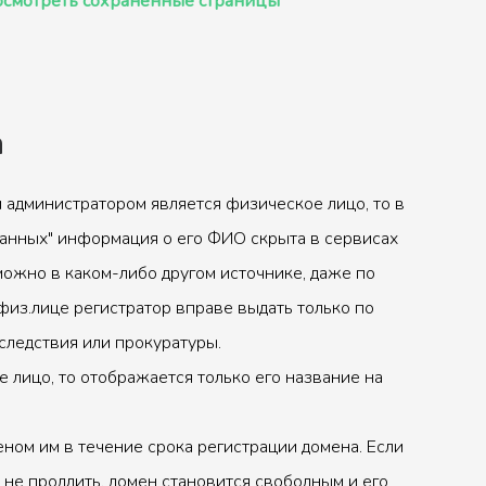
смотреть сохранённые страницы
а
 администратором является физическое лицо, то в
анных" информация о его ФИО скрыта в сервисах
можно в каком-либо другом источнике, даже по
физ.лице регистратор вправе выдать только по
следствия или прокуратуры.
 лицо, то отображается только его название на
ном им в течение срока регистрации домена. Если
 не продлить, домен становится свободным и его