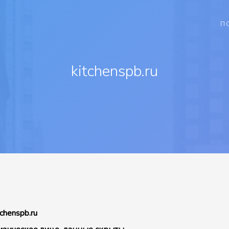
П
kitchenspb.ru
tchenspb.ru