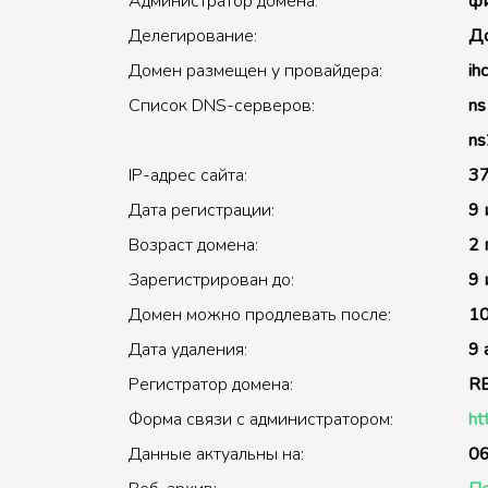
Администратор домена:
фи
Делегирование:
До
Домен размещен у провайдера:
ihc
Список DNS-серверов:
ns1
ns2
IP-адрес сайта:
37
Дата регистрации:
9 
Возраст домена:
2 
Зарегистрирован до:
9 
Домен можно продлевать после:
10
Дата удаления:
9 
Регистратор домена:
R
Форма связи с администратором:
ht
Данные актуальны на:
06