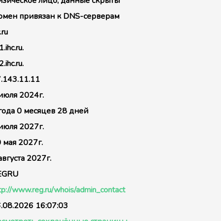
зическое лицо, данные скрыты
мен привязан к DNS-серверам
.ru
.ihc.ru.
.ihc.ru.
.143.11.11
июля 2024г.
года 0 месяцев 28 дней
июля 2027г.
 мая 2027г.
августа 2027г.
EGRU
tp://www.reg.ru/whois/admin_contact
.08.2026 16:07:03