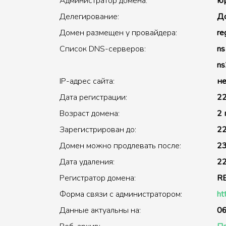
Администратор домена:
юр
Делегирование:
До
Домен размещен у провайдера:
re
Список DNS-серверов:
ns
ns
IP-адрес сайта:
не
Дата регистрации:
22
Возраст домена:
2 
Зарегистрирован до:
22
Домен можно продлевать после:
23
Дата удаления:
22
Регистратор домена:
R
Форма связи с администратором:
ht
Данные актуальны на:
06