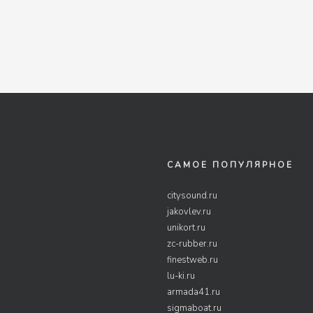
САМОЕ ПОПУЛЯРНОЕ
citysound.ru
jakovlev.ru
unikort.ru
zc-rubber.ru
finestweb.ru
lu-ki.ru
armada41.ru
sigmaboat.ru