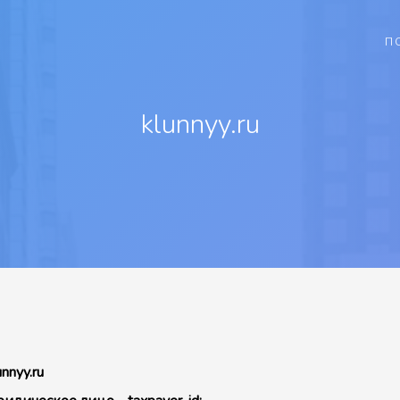
П
klunnyy.ru
unnyy.ru