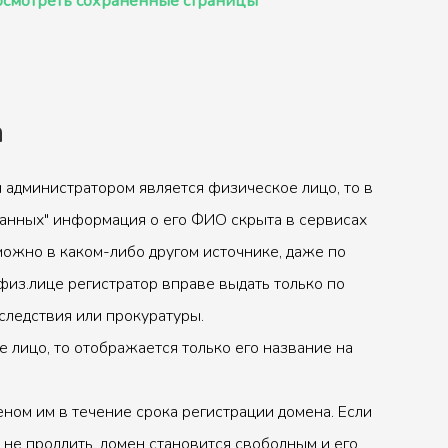
смотреть сохранённые страницы
а
 администратором является физическое лицо, то в
анных" информация о его ФИО скрыта в сервисах
можно в каком-либо другом источнике, даже по
физ.лице регистратор вправе выдать только по
следствия или прокуратуры.
 лицо, то отображается только его название на
ном им в течение срока регистрации домена. Если
 не продлить, домен становится свободным и его