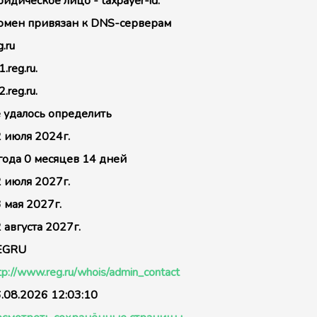
идическое лицо - taxpayer-id:
мен привязан к DNS-серверам
g.ru
1.reg.ru.
2.reg.ru.
 удалось определить
 июля 2024г.
года 0 месяцев 14 дней
 июля 2027г.
 мая 2027г.
 августа 2027г.
EGRU
tp://www.reg.ru/whois/admin_contact
.08.2026 12:03:10