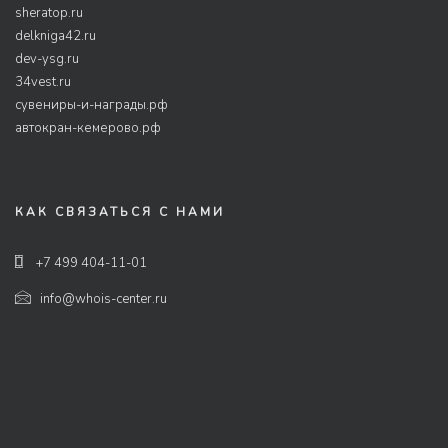
sheratop.ru
delkniga42.ru
dev-ysg.ru
34vest.ru
сувениры-и-награды.рф
автокран-кемерово.рф
КАК СВЯЗАТЬСЯ С НАМИ
+7 499 404-11-01
info@whois-center.ru