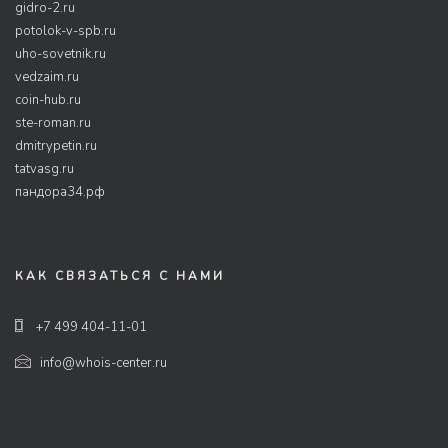
gidro-2.ru
potolok-v-spb.ru
uho-sovetnik.ru
vedzaim.ru
coin-hub.ru
ste-roman.ru
dmitrypetin.ru
tatvasg.ru
пандора34.рф
КАК СВЯЗАТЬСЯ С НАМИ
+7 499 404-11-01
info@whois-center.ru