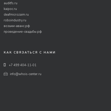
auditfs.ru
kaipoc.ru
deafmicrozaim.ru
roboindustry.ru
возьми-аванс.рф
проведение-свадьбы.рф
КАК СВЯЗАТЬСЯ С НАМИ
+7 499 404-11-01
info@whois-center.ru