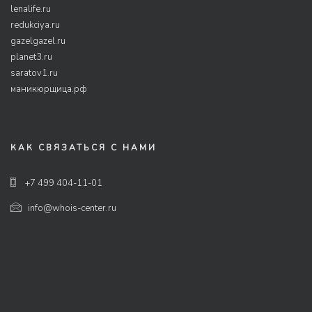
lenalife.ru
redukciya.ru
gazelgazel.ru
planet3.ru
saratov1.ru
маникюрщица.рф
КАК СВЯЗАТЬСЯ С НАМИ
+7 499 404-11-01
info@whois-center.ru