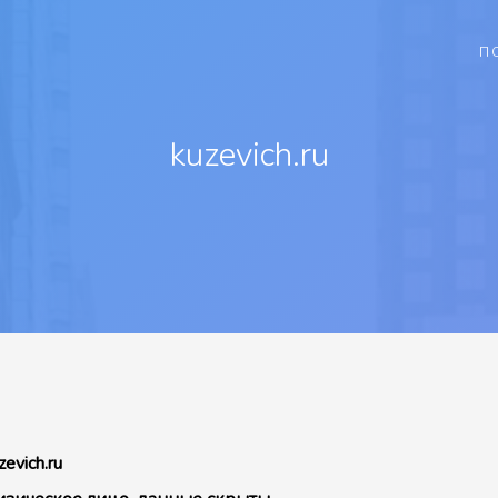
П
kuzevich.ru
zevich.ru