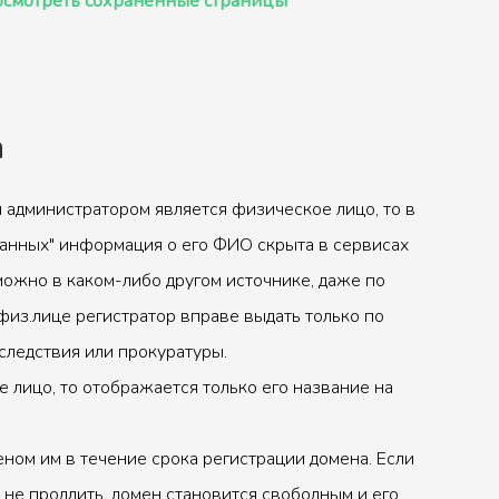
смотреть сохранённые страницы
а
 администратором является физическое лицо, то в
анных" информация о его ФИО скрыта в сервисах
можно в каком-либо другом источнике, даже по
физ.лице регистратор вправе выдать только по
следствия или прокуратуры.
 лицо, то отображается только его название на
ном им в течение срока регистрации домена. Если
 не продлить, домен становится свободным и его