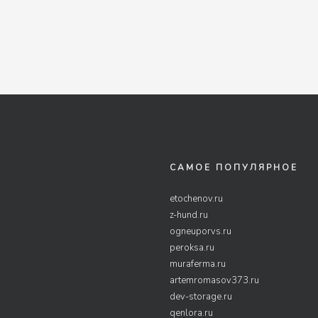
САМОЕ ПОПУЛЯРНОЕ
etochenov.ru
z-hund.ru
ogneuporvs.ru
peroksa.ru
muraferma.ru
artemromasov373.ru
dev-storage.ru
qenlora.ru