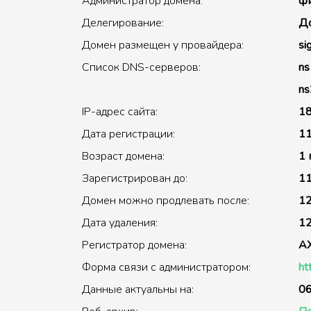
Администратор домена:
фи
Делегирование:
До
Домен размещен у провайдера:
si
Список DNS-серверов:
ns
ns
IP-адрес сайта:
18
Дата регистрации:
11
Возраст домена:
1 
Зарегистрирован до:
11
Домен можно продлевать после:
12
Дата удаления:
12
Регистратор домена:
A
Форма связи с администратором:
ht
Данные актуальны на:
06