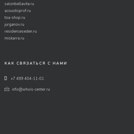
salonbellavita.ru
acousticprof.ru
toa-shop.ru
jurganov.ru
residenceseden.ru
miskarra.ru
КАК СВЯЗАТЬСЯ С НАМИ
+7 499 404-11-01
info@whois-center.ru