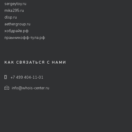
sergeytoy.ru
mika295.ru
dlsp.ru
aethergroup.ru
хобдрайв.рф
праыникофф-тула.рф
КАК СВЯЗАТЬСЯ С НАМИ
+7 499 404-11-01
info@whois-center.ru