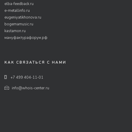
elba-feedback.ru
e-metallinfo.ru
eugeniyatikhonova.ru
bogemamusic.ru
kastamon.ru
мануфактурафорум.рф
КАК СВЯЗАТЬСЯ С НАМИ
+7 499 404-11-01
info@whois-center.ru