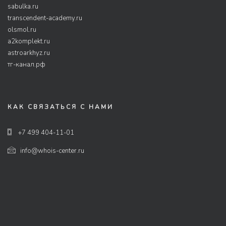
sabulka.ru
transcendent-academy.ru
olsmol.ru
a2komplekt.ru
astroarkhyz.ru
тг-канал.рф
КАК СВЯЗАТЬСЯ С НАМИ
+7 499 404-11-01
info@whois-center.ru