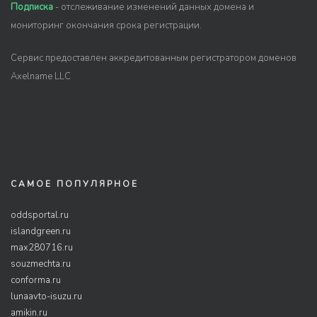
Подписка
- отслеживание изменений данных домена и
мониторинг окончания срока регистрации.
Сервис предоставлен аккредитованным регистратором доменов
Axelname LLC
САМОЕ ПОПУЛЯРНОЕ
oddsportal.ru
islandgreen.ru
max280716.ru
souzmechta.ru
conforma.ru
lunaavto-isuzu.ru
amikin.ru