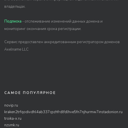
владельцах.
Подписка
- отслеживание изменений данных домена и
мониторинг окончания срока регистрации.
Сервис предоставлен аккредитованным регистратором доменов
Axelname LLC
САМОЕ ПОПУЛЯРНОЕ
novip.ru
kraken2trfqodivdhl4ab337cpzhfrdlfdlhve5fn7njhurmw7instadonion.ru
troika-x.ru
nzsmk.ru