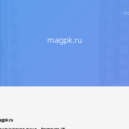
П
magpk.ru
gpk.ru