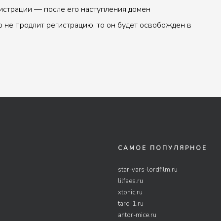
истрации — после его наступления домен
р не продлит регистрацию, то он будет освобожден в
САМОЕ ПОПУЛЯРНОЕ
star-vars-lordfilm.ru
lilfaes.ru
xtonic.ru
taro-1.ru
antor-mice.ru