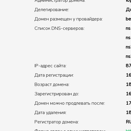
Администратор домена:
юр
Делегирование:
До
Домен размещен у провайдера:
be
Список DNS-серверов:
ns
ns
ns
ns
IP-адрес сайта:
87
Дата регистрации:
16
Возраст домена:
18
Зарегистрирован до:
16
Домен можно продлевать после:
17
Дата удаления:
18
Регистратор домена:
R