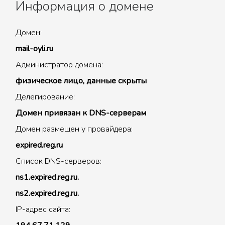
Информация о домене
Домен:
mail-oyli.ru
Администратор домена:
физическое лицо, данные скрыты
Делегирование:
Домен привязан к DNS-серверам
Домен размещен у провайдера:
expired.reg.ru
Список DNS-серверов:
ns1.expired.reg.ru.
ns2.expired.reg.ru.
IP-адрес сайта: