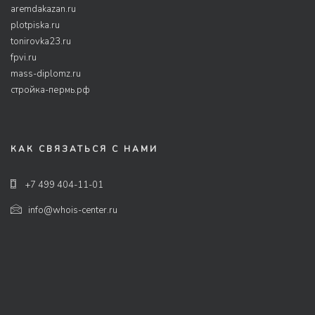
aremdakazan.ru
plotpiska.ru
tonirovka23.ru
fpvi.ru
mass-diplomz.ru
стройка-пермь.рф
КАК СВЯЗАТЬСЯ С НАМИ
+7 499 404-11-01
info@whois-center.ru