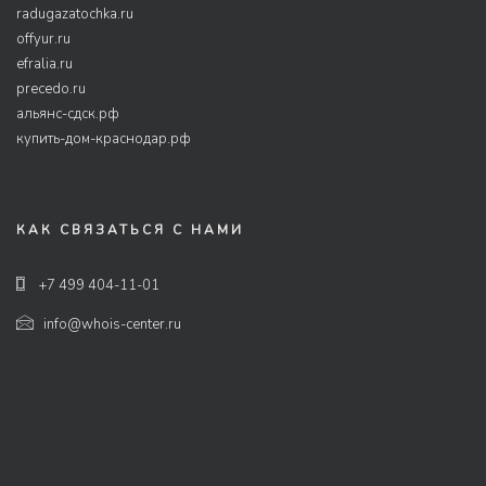
radugazatochka.ru
offyur.ru
efralia.ru
precedo.ru
альянс-сдск.рф
купить-дом-краснодар.рф
КАК СВЯЗАТЬСЯ С НАМИ
+7 499 404-11-01
info@whois-center.ru