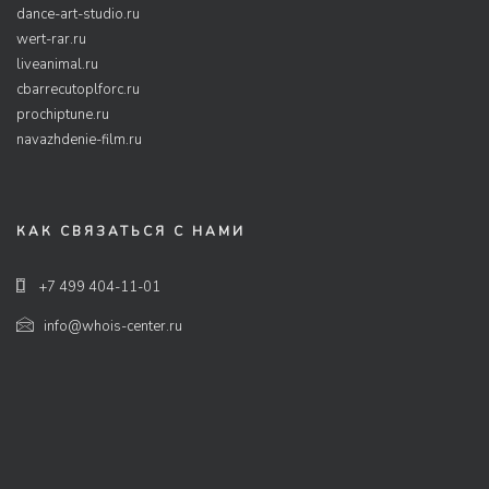
dance-art-studio.ru
wert-rar.ru
liveanimal.ru
cbarrecutoplforc.ru
prochiptune.ru
navazhdenie-film.ru
КАК СВЯЗАТЬСЯ С НАМИ
+7 499 404-11-01
info@whois-center.ru