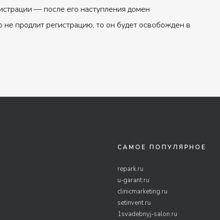
истрации — после его наступления домен
р не продлит регистрацию, то он будет освобожден в
САМОЕ ПОПУЛЯРНОЕ
repark.ru
u-garant.ru
clinicmarketing.ru
setinvent.ru
1svadebnyj-salon.ru