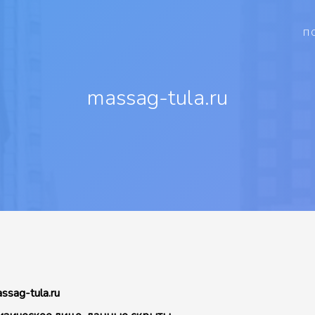
П
massag-tula.ru
ssag-tula.ru