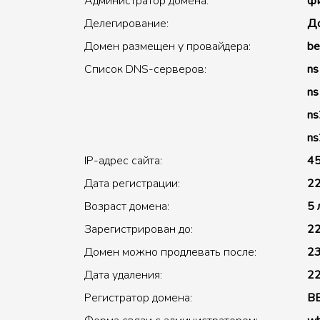
Администратор домена:
фи
Делегирование:
До
Домен размещен у провайдера:
be
Список DNS-серверов:
ns
ns
ns
ns
IP-адрес сайта:
45
Дата регистрации:
22
Возраст домена:
5 
Зарегистрирован до:
22
Домен можно продлевать после:
23
Дата удаления:
22
Регистратор домена:
B